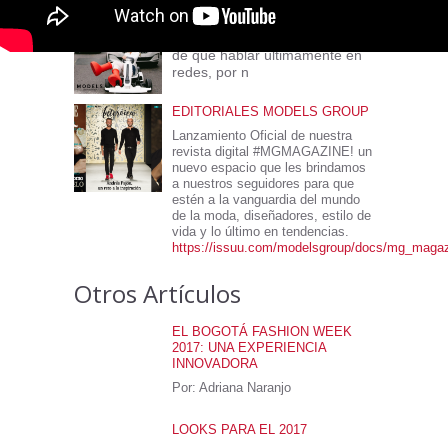
TENDENCIAS
Estás botas han dado mucho
de que hablar últimamente en
redes, por n
EDITORIALES MODELS GROUP
Lanzamiento Oficial de nuestra
revista digital #MGMAGAZINE! un
nuevo espacio que les brindamos
a nuestros seguidores para que
estén a la vanguardia del mundo
de la moda, diseñadores, estilo de
vida y lo último en tendencias.
https://issuu.com/modelsgroup/docs/mg_maga
Otros Artículos
EL BOGOTÁ FASHION WEEK
2017: UNA EXPERIENCIA
INNOVADORA
Por: Adriana Naranjo
LOOKS PARA EL 2017