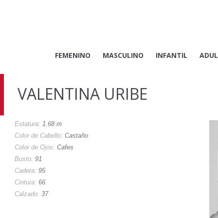
FEMENINO
MASCULINO
INFANTIL
ADUL
VALENTINA URIBE
Estatura:
1.68 m
Color de Cabello:
Castaño
Color de Ojos:
Cafes
Busto:
91
Cadera:
95
Cintura:
66
Calzado:
37