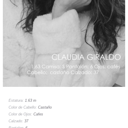
Estatura:
1.63 m
Color de Cabello:
Castaño
Color de Ojos:
Cafes
Calzado:
37
Pantalon:
6